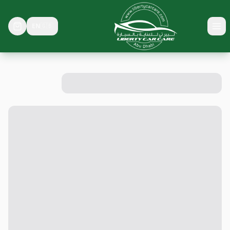
EN
🇬🇧
Toggle menu