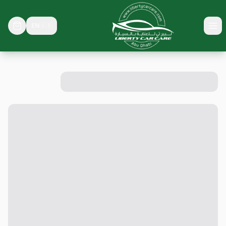
EN
🇬🇧
Toggle menu