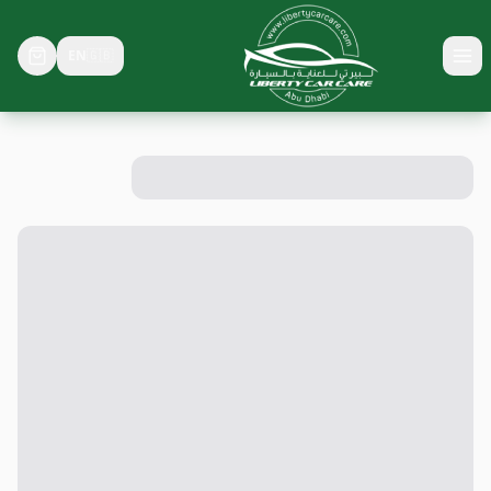
EN
🇬🇧
Toggle menu