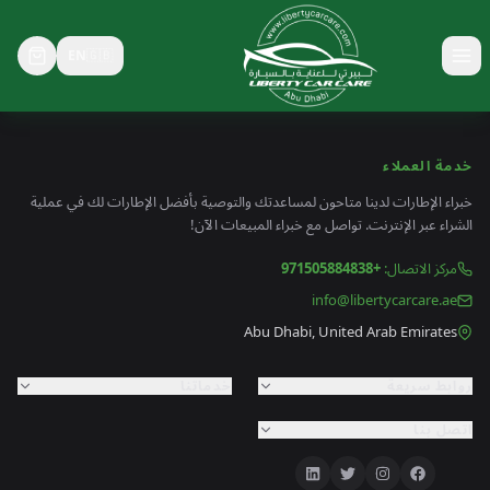
EN
🇬🇧
خدمة العملاء
خبراء الإطارات لدينا متاحون لمساعدتك والتوصية بأفضل الإطارات لك في عملية
الشراء عبر الإنترنت. تواصل مع خبراء المبيعات الآن!
مركز الاتصال
:
+971505884838
info@libertycarcare.ae
Abu Dhabi, United Arab Emirates
روابط سريعة
خدماتنا
اتصل بنا