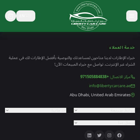
EN
🇬🇧
Toggle menu
خدمة العملاء
خبراء الإطارات لدينا متاحون لمساعدتك والتوصية بأفضل الإطارات لك في عملية
الشراء عبر الإنترنت. تواصل مع خبراء المبيعات الآن!
مركز الاتصال
:
+971505884838
info@libertycarcare.ae
Abu Dhabi, United Arab Emirates
روابط سريعة
خدماتنا
اتصل بنا