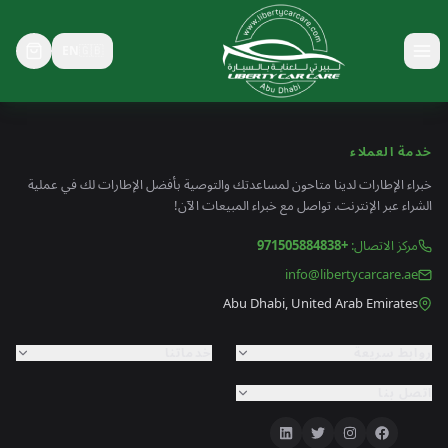
EN
🇬🇧
خدمة العملاء
خبراء الإطارات لدينا متاحون لمساعدتك والتوصية بأفضل الإطارات لك في عملية
الشراء عبر الإنترنت. تواصل مع خبراء المبيعات الآن!
مركز الاتصال
:
+971505884838
info@libertycarcare.ae
Abu Dhabi, United Arab Emirates
روابط سريعة
خدماتنا
اتصل بنا