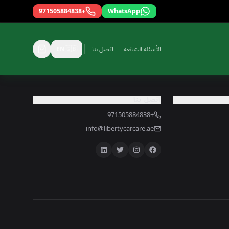
+971505884838
WhatsApp
الأسئلة الشائعة
اتصل بنا
🇬🇧
EN
اتصل بنا
+971505884838
info@libertycarcare.ae