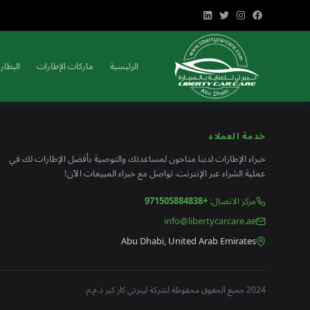
الرئيسية
ماركات الإطارات
البطاري
خدمة العملاء
خبراء الإطارات لدينا متاحون لمساعدتك والتوصية بأفضل الإطارات لك في
عملية الشراء عبر الإنترنت. تواصل مع خبراء المبيعات الآن!
مركز الاتصال
:
+971505884838
info@libertycarcare.ae
Abu Dhabi, United Arab Emirates
2024 جميع الحقوق محفوظة لشركة ليبرتي كار كير ذ.م.م.