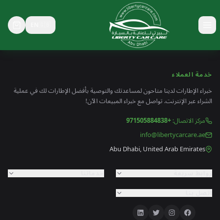
EN
🇬🇧
خدمة العملاء
خبراء الإطارات لدينا متاحون لمساعدتك والتوصية بأفضل الإطارات لك في عملية
الشراء عبر الإنترنت. تواصل مع خبراء المبيعات الآن!
مركز الاتصال
:
+971505884838
info@libertycarcare.ae
Abu Dhabi, United Arab Emirates
روابط سريعة
خدماتنا
اتصل بنا