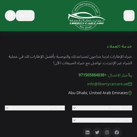
EN
🇬🇧
Toggle menu
خدمة العملاء
خبراء الإطارات لدينا متاحون لمساعدتك والتوصية بأفضل الإطارات لك في عملية
الشراء عبر الإنترنت. تواصل مع خبراء المبيعات الآن!
مركز الاتصال
:
+971505884838
info@libertycarcare.ae
Abu Dhabi, United Arab Emirates
روابط سريعة
خدماتنا
اتصل بنا