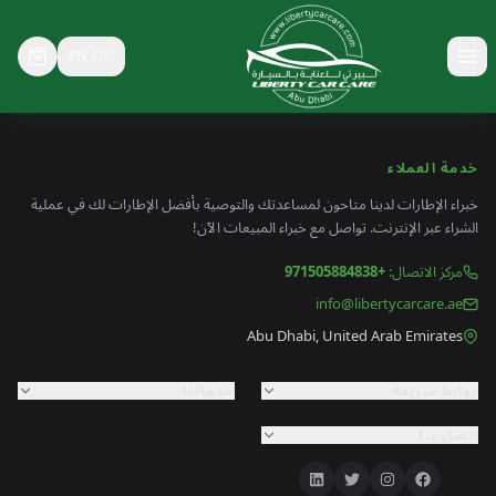
EN
🇬🇧
خدمة العملاء
خبراء الإطارات لدينا متاحون لمساعدتك والتوصية بأفضل الإطارات لك في عملية
الشراء عبر الإنترنت. تواصل مع خبراء المبيعات الآن!
مركز الاتصال
:
+971505884838
info@libertycarcare.ae
Abu Dhabi, United Arab Emirates
روابط سريعة
خدماتنا
اتصل بنا