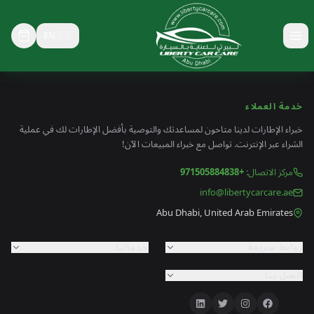
EN
🇬🇧
خدمة العملاء
خبراء الإطارات لدينا متاحون لمساعدتك والتوصية بأفضل الإطارات لك في عملية
الشراء عبر الإنترنت. تواصل مع خبراء المبيعات الآن!
مركز الاتصال
:
+971505884838
info@libertycarcare.ae
Abu Dhabi, United Arab Emirates
روابط سريعة
خدماتنا
اتصل بنا