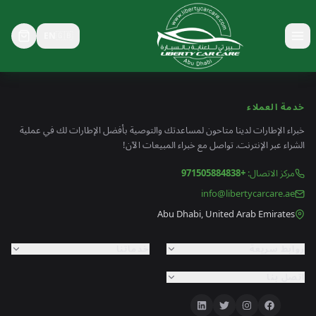
EN
🇬🇧
خدمة العملاء
خبراء الإطارات لدينا متاحون لمساعدتك والتوصية بأفضل الإطارات لك في عملية
الشراء عبر الإنترنت. تواصل مع خبراء المبيعات الآن!
مركز الاتصال
:
+971505884838
info@libertycarcare.ae
Abu Dhabi, United Arab Emirates
روابط سريعة
خدماتنا
اتصل بنا