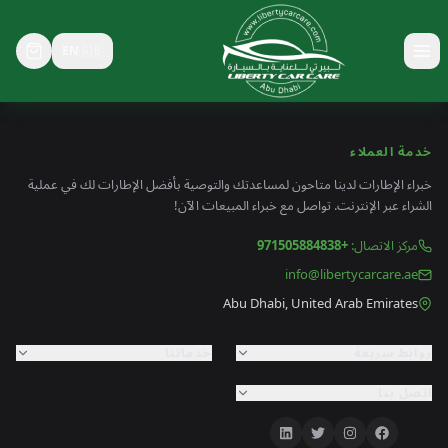
EN
🇬🇧
خدمة العملاء
خبراء الإطارات لدينا متاحون لمساعدتك والتوصية بأفضل الإطارات لك في عملية
الشراء عبر الإنترنت. تواصل مع خبراء المبيعات الآن!
مركز الاتصال
:
+971505884838
info@libertycarcare.ae
Abu Dhabi, United Arab Emirates
روابط سريعة
خدماتنا
اتصل بنا