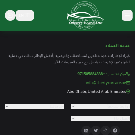
EN
🇬🇧
خدمة العملاء
خبراء الإطارات لدينا متاحون لمساعدتك والتوصية بأفضل الإطارات لك في عملية
الشراء عبر الإنترنت. تواصل مع خبراء المبيعات الآن!
مركز الاتصال
:
+971505884838
info@libertycarcare.ae
Abu Dhabi, United Arab Emirates
روابط سريعة
خدماتنا
اتصل بنا