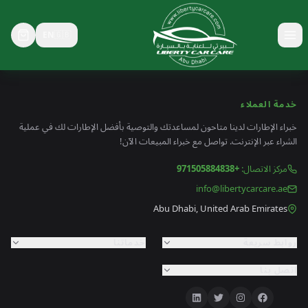
EN
🇬🇧
خدمة العملاء
خبراء الإطارات لدينا متاحون لمساعدتك والتوصية بأفضل الإطارات لك في عملية
الشراء عبر الإنترنت. تواصل مع خبراء المبيعات الآن!
مركز الاتصال
:
+971505884838
info@libertycarcare.ae
Abu Dhabi, United Arab Emirates
روابط سريعة
خدماتنا
اتصل بنا