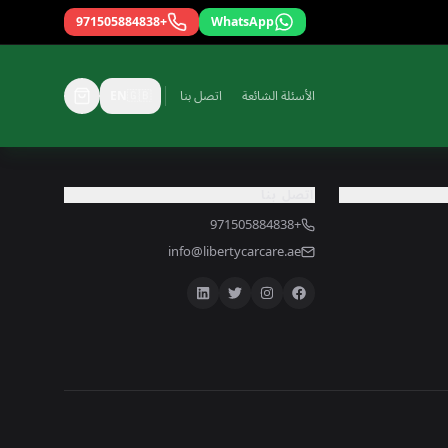
+971505884838
WhatsApp
الأسئلة الشائعة
اتصل بنا
🇬🇧
EN
اتصل بنا
+971505884838
info@libertycarcare.ae