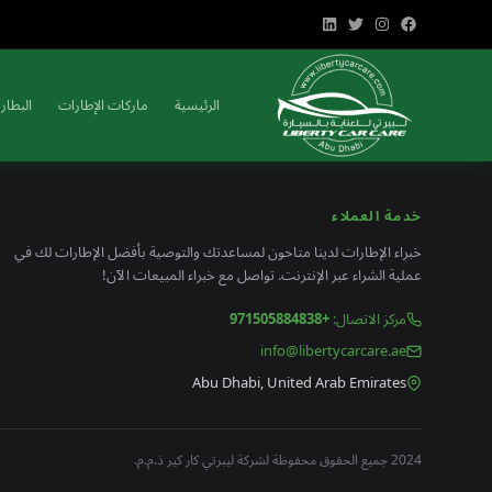
الرئيسية
ماركات الإطارات
البطاري
خدمة العملاء
خبراء الإطارات لدينا متاحون لمساعدتك والتوصية بأفضل الإطارات لك في
عملية الشراء عبر الإنترنت. تواصل مع خبراء المبيعات الآن!
مركز الاتصال
:
+971505884838
info@libertycarcare.ae
Abu Dhabi, United Arab Emirates
2024 جميع الحقوق محفوظة لشركة ليبرتي كار كير ذ.م.م.