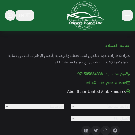
EN
🇬🇧
خدمة العملاء
خبراء الإطارات لدينا متاحون لمساعدتك والتوصية بأفضل الإطارات لك في عملية
الشراء عبر الإنترنت. تواصل مع خبراء المبيعات الآن!
مركز الاتصال
:
+971505884838
info@libertycarcare.ae
Abu Dhabi, United Arab Emirates
روابط سريعة
خدماتنا
اتصل بنا