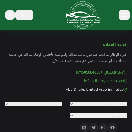
EN
🇬🇧
خدمة العملاء
خبراء الإطارات لدينا متاحون لمساعدتك والتوصية بأفضل الإطارات لك في عملية
الشراء عبر الإنترنت. تواصل مع خبراء المبيعات الآن!
مركز الاتصال
:
+971505884838
info@libertycarcare.ae
Abu Dhabi, United Arab Emirates
روابط سريعة
خدماتنا
اتصل بنا