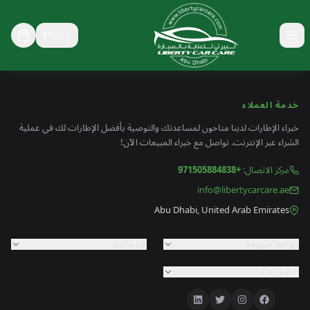
EN
🇬🇧
خدمة العملاء
خبراء الإطارات لدينا متاحون لمساعدتك والتوصية بأفضل الإطارات لك في عملية
الشراء عبر الإنترنت. تواصل مع خبراء المبيعات الآن!
مركز الاتصال
:
+971505884838
info@libertycarcare.ae
Abu Dhabi, United Arab Emirates
روابط سريعة
خدماتنا
اتصل بنا