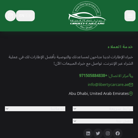
EN
🇬🇧
Toggle menu
خدمة العملاء
خبراء الإطارات لدينا متاحون لمساعدتك والتوصية بأفضل الإطارات لك في عملية
الشراء عبر الإنترنت. تواصل مع خبراء المبيعات الآن!
مركز الاتصال
:
+971505884838
info@libertycarcare.ae
Abu Dhabi, United Arab Emirates
روابط سريعة
خدماتنا
اتصل بنا