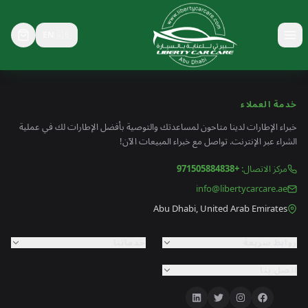
EN
🇬🇧
خدمة العملاء
خبراء الإطارات لدينا متاحون لمساعدتك والتوصية بأفضل الإطارات لك في عملية
الشراء عبر الإنترنت. تواصل مع خبراء المبيعات الآن!
مركز الاتصال
:
+971505884838
info@libertycarcare.ae
Abu Dhabi, United Arab Emirates
روابط سريعة
خدماتنا
اتصل بنا