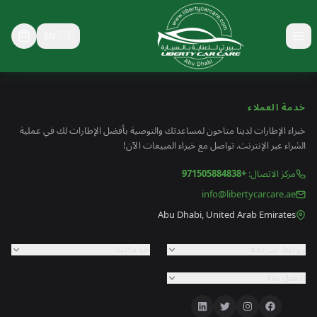
EN
🇬🇧
خدمة العملاء
خبراء الإطارات لدينا متاحون لمساعدتك والتوصية بأفضل الإطارات لك في عملية
الشراء عبر الإنترنت. تواصل مع خبراء المبيعات الآن!
مركز الاتصال
:
+971505884838
info@libertycarcare.ae
Abu Dhabi, United Arab Emirates
روابط سريعة
خدماتنا
اتصل بنا