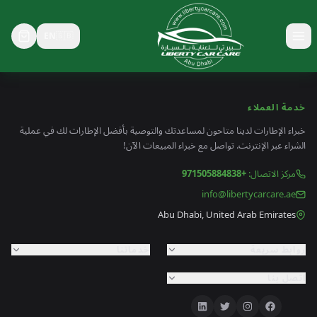
EN
🇬🇧
خدمة العملاء
خبراء الإطارات لدينا متاحون لمساعدتك والتوصية بأفضل الإطارات لك في عملية
الشراء عبر الإنترنت. تواصل مع خبراء المبيعات الآن!
مركز الاتصال
:
+971505884838
info@libertycarcare.ae
Abu Dhabi, United Arab Emirates
روابط سريعة
خدماتنا
اتصل بنا