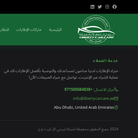
الرئيسية
ماركات الإطارات
البطاري
خدمة العملاء
خبراء الإطارات لدينا متاحون لمساعدتك والتوصية بأفضل الإطارات لك في
عملية الشراء عبر الإنترنت. تواصل مع خبراء المبيعات الآن!
مركز الاتصال
:
+971505884838
info@libertycarcare.ae
Abu Dhabi, United Arab Emirates
2024 جميع الحقوق محفوظة لشركة ليبرتي كار كير ذ.م.م.