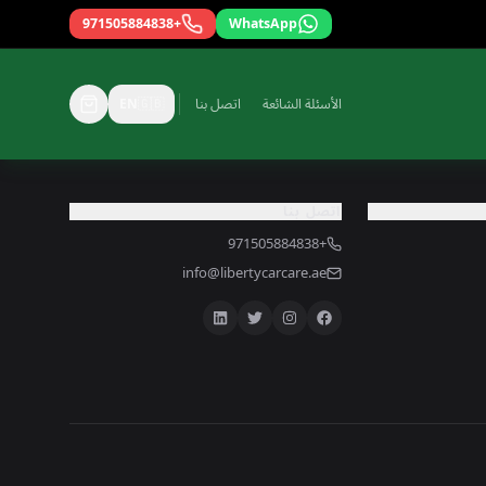
+971505884838
WhatsApp
الأسئلة الشائعة
اتصل بنا
🇬🇧
EN
اتصل بنا
+971505884838
info@libertycarcare.ae