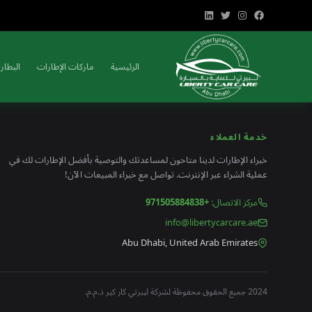
الرئيسية
ماركات الإطارات
البطاري
خدمة العملاء
خبراء الإطارات لدينا متاحون لمساعدتك والتوصية بأفضل الإطارات لك في
عملية الشراء عبر الإنترنت. تواصل مع خبراء المبيعات الآن!
مركز الاتصال
:
+971505884838
info@libertycarcare.ae
Abu Dhabi, United Arab Emirates
2024 جميع الحقوق محفوظة لشركة ليبرتي كار كير ذ.م.م.