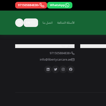
+971505884838
WhatsApp
الأسئلة الشائعة
اتصل بنا
🇬🇧
EN
اتصل بنا
+971505884838
info@libertycarcare.ae