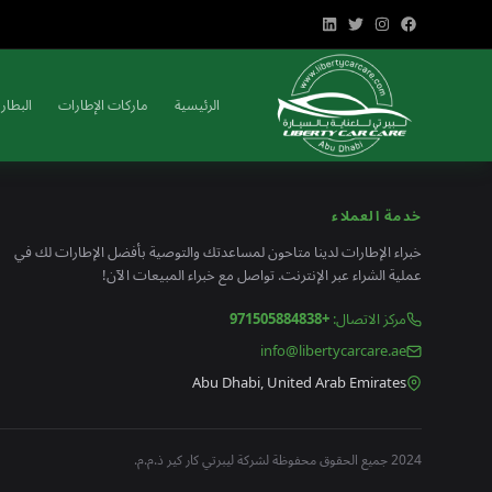
الرئيسية
ماركات الإطارات
البطاري
خدمة العملاء
خبراء الإطارات لدينا متاحون لمساعدتك والتوصية بأفضل الإطارات لك في
عملية الشراء عبر الإنترنت. تواصل مع خبراء المبيعات الآن!
مركز الاتصال
:
+971505884838
info@libertycarcare.ae
Abu Dhabi, United Arab Emirates
2024 جميع الحقوق محفوظة لشركة ليبرتي كار كير ذ.م.م.