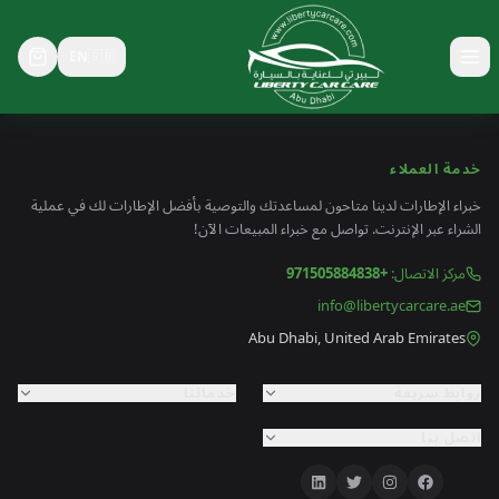
EN
🇬🇧
Toggle menu
خدمة العملاء
خبراء الإطارات لدينا متاحون لمساعدتك والتوصية بأفضل الإطارات لك في عملية
الشراء عبر الإنترنت. تواصل مع خبراء المبيعات الآن!
مركز الاتصال
:
+971505884838
info@libertycarcare.ae
Abu Dhabi, United Arab Emirates
روابط سريعة
خدماتنا
اتصل بنا