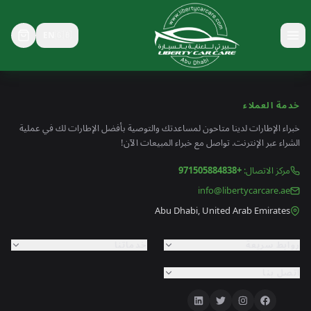
EN
🇬🇧
خدمة العملاء
خبراء الإطارات لدينا متاحون لمساعدتك والتوصية بأفضل الإطارات لك في عملية
الشراء عبر الإنترنت. تواصل مع خبراء المبيعات الآن!
مركز الاتصال
:
+971505884838
info@libertycarcare.ae
Abu Dhabi, United Arab Emirates
روابط سريعة
خدماتنا
اتصل بنا