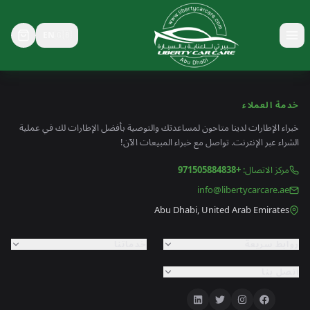
EN
🇬🇧
خدمة العملاء
خبراء الإطارات لدينا متاحون لمساعدتك والتوصية بأفضل الإطارات لك في عملية
الشراء عبر الإنترنت. تواصل مع خبراء المبيعات الآن!
مركز الاتصال
:
+971505884838
info@libertycarcare.ae
Abu Dhabi, United Arab Emirates
روابط سريعة
خدماتنا
اتصل بنا