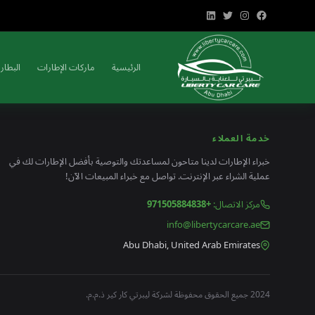
الرئيسية
ماركات الإطارات
البطاري
خدمة العملاء
خبراء الإطارات لدينا متاحون لمساعدتك والتوصية بأفضل الإطارات لك في
عملية الشراء عبر الإنترنت. تواصل مع خبراء المبيعات الآن!
مركز الاتصال
:
+971505884838
info@libertycarcare.ae
Abu Dhabi, United Arab Emirates
2024 جميع الحقوق محفوظة لشركة ليبرتي كار كير ذ.م.م.