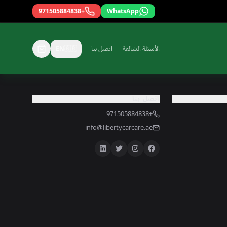
+971505884838
WhatsApp
الأسئلة الشائعة
اتصل بنا
🇬🇧
EN
اتصل بنا
+971505884838
info@libertycarcare.ae