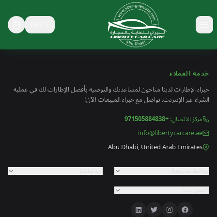
EN
🇬🇧
خدمة العملاء
خبراء الإطارات لدينا متاحون لمساعدتك والتوصية بأفضل الإطارات لك في عملية
الشراء عبر الإنترنت. تواصل مع خبراء المبيعات الآن!
مركز الاتصال
:
+971505884838
info@libertycarcare.ae
Abu Dhabi, United Arab Emirates
روابط سريعة
خدماتنا
اتصل بنا